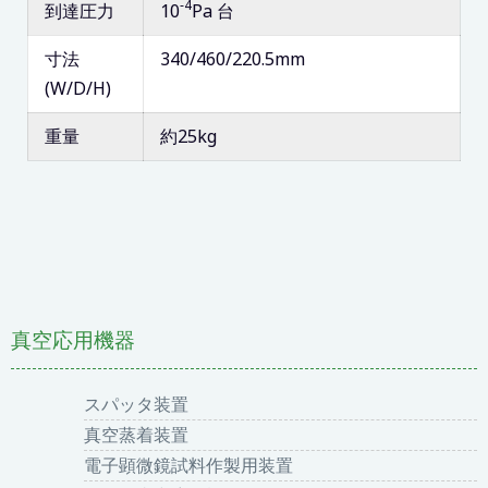
‐4
到達圧力
10
Pa 台
寸法
340/460/220.5mm
(W/D/H)
重量
約25kg
真空応用機器
スパッタ装置
真空蒸着装置
電子顕微鏡試料作製用装置