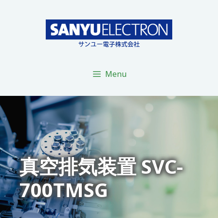
コ
ン
テ
ン
ツ
へ
Menu
ス
キ
ッ
プ
真空排気装置 SVC-
700TMSG