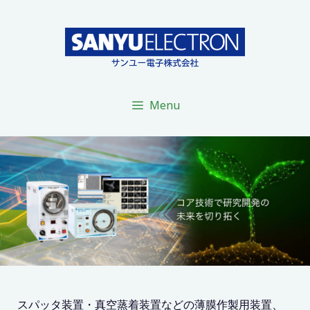
コ
ン
テ
ン
ツ
へ
Menu
ス
キ
ッ
プ
スパッタ装置・真空蒸着装置などの薄膜作製用装置、