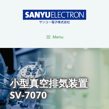
コ
ン
テ
ン
ツ
へ
Menu
ス
キ
ッ
プ
小型真空排気装置
SV-7070