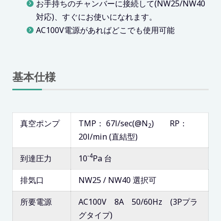
お手持ちのチャンバーに接続して(NW25/NW40
対応)、すぐにお使いになれます。
AC100V電源があればどこでも使用可能
基本仕様
真空ポンプ
TMP： 67l/sec(@N
) RP：
2
20l/min (直結型)
‐4
到達圧力
10
Pa 台
排気口
NW25 / NW40 選択可
所要電源
AC100V 8A 50/60Hz (3Pプラ
グタイプ)