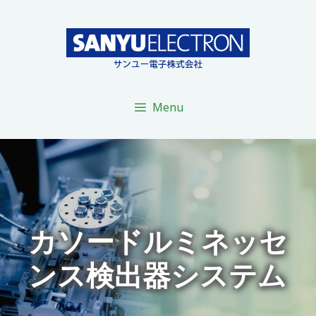
コ
ン
テ
ン
ツ
へ
Menu
ス
キ
ッ
プ
カソードルミネッセ
ンス検出器システム